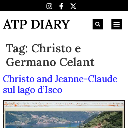
ATP DIARY
Tag:
Christo e
Germano Celant
Christo and Jeanne-Claude
sul lago d’Iseo