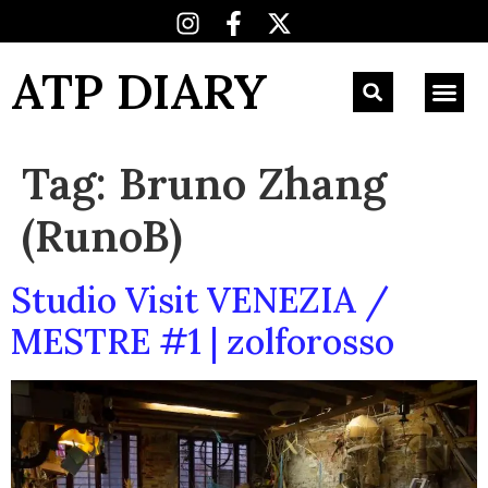
ATP DIARY
Tag:
Bruno Zhang
(RunoB)
Studio Visit VENEZIA /
MESTRE #1 | zolforosso