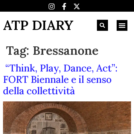
ATP DIARY
Tag:
Bressanone
“Think, Play, Dance, Act”:
FORT Biennale e il senso
della collettività