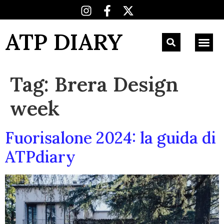
ATP DIARY
Tag:
Brera Design
week
Fuorisalone 2024: la guida di
ATPdiary