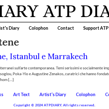
IARY
ATP DI
ist’s Diary
Colophon
Contact
Support ATP
tene
ne, Istanbul e Marrakech
erranei sull’arte contemporanea. Temi serissimi e socialmente imp
tsoglou, Poka-Yio e Augustine Zenakos, curatrici che hanno fondato
Whom […]
ks
Art Text
Artist’s Diary
Colophon
C
Copyright © 2024 ATPDIARY. All rights reserved.