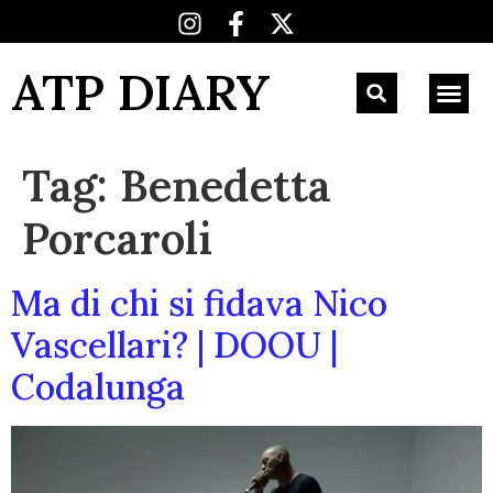
ATP DIARY
Tag:
Benedetta
Porcaroli
Ma di chi si fidava Nico
Vascellari? | DOOU |
Codalunga