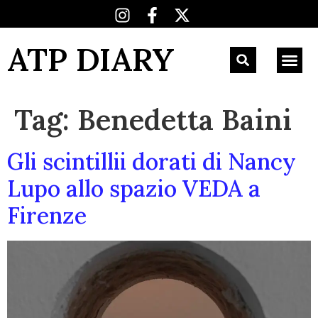
ATP DIARY
Tag:
Benedetta Baini
Gli scintillii dorati di Nancy
Lupo allo spazio VEDA a
Firenze