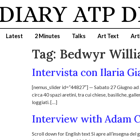
DIARY
ATP D
Latest
2 Minutes
Talks
Art Text
Art
Tag:
Bedwyr Will
Intervista con Ilaria Gi
[nemus_slider id=”44827″] — Sabato 27 Giugno ad Ar
circa 40 spazi aretini, tra cui chiese, basiliche, ga
loggiati. […]
Interview with Adam C
Scroll down for English text Si apre all’insegna del