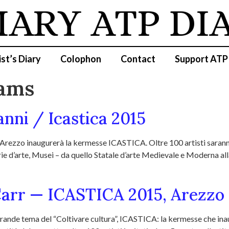
IARY
ATP DI
ist’s Diary
Colophon
Contact
Support ATP
iams
anni / Icastica 2015
ezzo inaugurerà la kermesse ICASTICA. Oltre 100 artisti saranno i
llerie d’arte, Musei – da quello Statale d’arte Medievale e Moderna a
arr — ICASTICA 2015, Arezzo
 grande tema del “Coltivare cultura”, ICASTICA: la kermesse che inaug