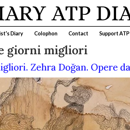
IARY
ATP DI
ist’s Diary
Colophon
Contact
Support ATP
 giorni migliori
gliori. Zehra Doğan. Opere da