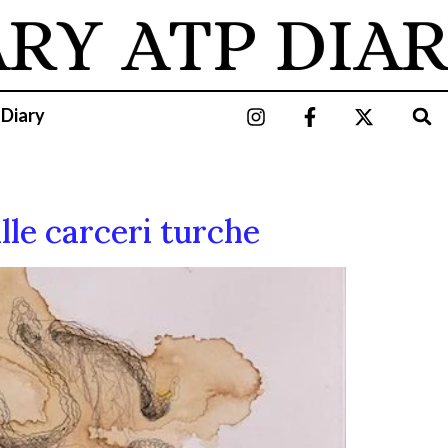
ARY
ATP DIAR
 Diary
lle carceri turche