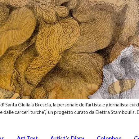
 Santa Giulia a Brescia, la personale dell’artista e giornalista cu
dalle carceri turche”, ̀ un progetto curato da Elettra Stamboulis.
ks
Art Text
Artist’s Diary
Colophon
C