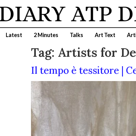
DIARY
ATP D
Latest
2 Minutes
Talks
Art Text
Art
Tag:
Artists for 
Il tempo è tessitore | Ce