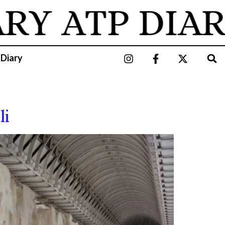
ARY
ATP DIAR
 Diary
li