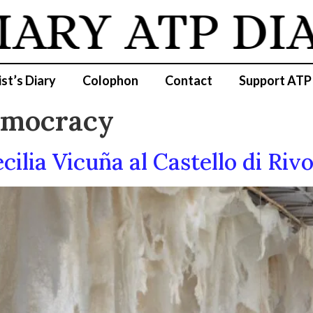
IARY
ATP DI
ist’s Diary
Colophon
Contact
Support ATP
Democracy
cilia Vicuña al Castello di Rivo