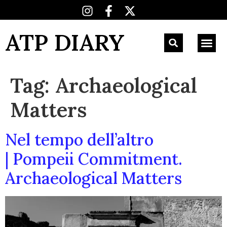
ATP DIARY
Tag:
Archaeological
Matters
Nel tempo dell’altro
| Pompeii Commitment.
Archaeological Matters