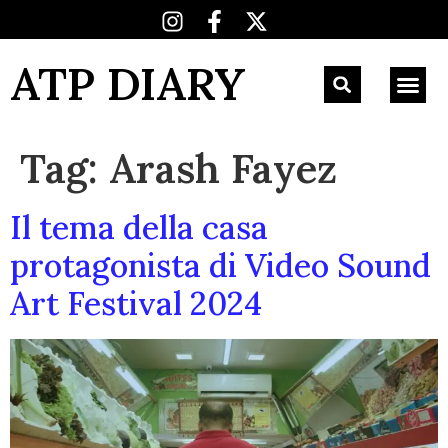
ATP DIARY
Tag:
Arash Fayez
Il tema della casa
protagonista di Video Sound
Art Festival 2024