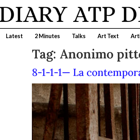
DIARY
ATP D
Latest
2 Minutes
Talks
Art Text
Art
Tag:
Anonimo pitt
8-1-1-1— La contempora