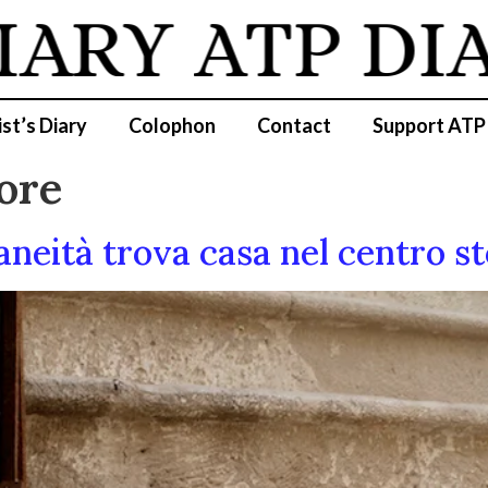
IARY
ATP DIA
ist’s Diary
Colophon
Contact
Support ATP
ore
neità trova casa nel centro st