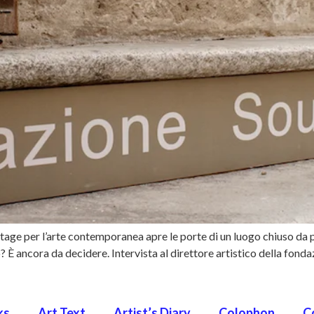
e per l’arte contemporanea apre le porte di un luogo chiuso da più
lo? È ancora da decidere. Intervista al direttore artistico della f
ks
Art Text
Artist’s Diary
Colophon
C