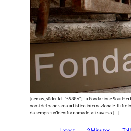
[nemus_slider id=”59886″] La Fondazione SoutHeritag
nomi del panorama artistico internazionale. Il tito
da sempre un’identità nomade, attraverso […]
Latest
2 Minutes
Tal