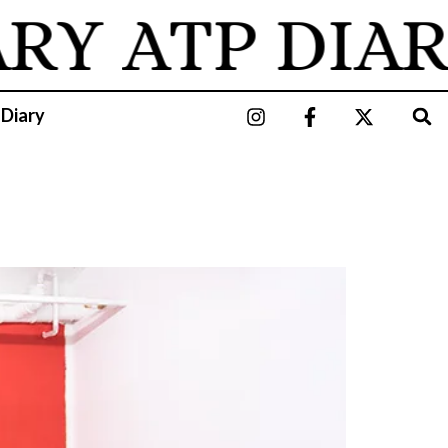
ARY
ATP DIAR
 Diary