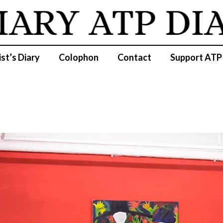
IARY
ATP DI
ist’s Diary
Colophon
Contact
Support ATP