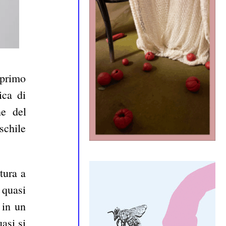
 primo
ica di
ne del
schile
tura a
 quasi
 in un
asi si