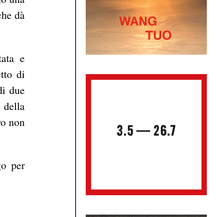
che dà
tata e
tto di
di due
 della
ro non
go per