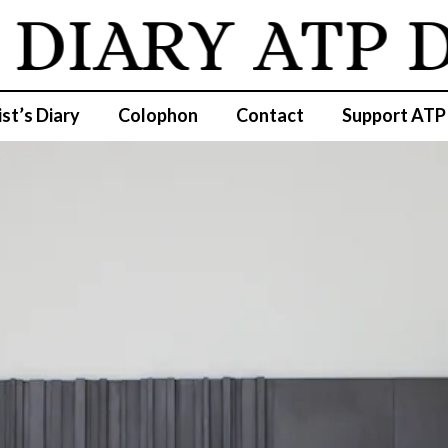
DIARY
ATP D
ist’s Diary
Colophon
Contact
Support ATP