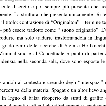
mente discreto e poi sempre più presente che ac
iente. La struttura, che presenta unicamente sé ste
il titolo: contrazione di “Originalton” – termine t
 – può essere tradotto come “ suono originario”. L
rodurre ma solo tradurre trasformandola in lingu
grado zero delle ricerche di Stein e Hoffknecht
Minimalismo e al Concettuale e punto di parten
idenzia nella seconda sala, dove sono esposte le
egrandoli al contesto e creando degli “interspazi” 
rcettiva della materia. Spagat è un altorilievo an
 in legno di balsa ricoperto da strati di grafite
 con elementi verticali che ritmicamente scandisco