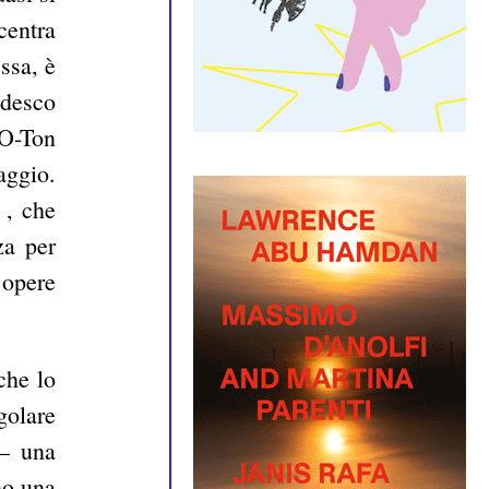
centra
ssa, è
edesco
’O-Ton
aggio.
 , che
za per
 opere
che lo
golare
 – una
no una