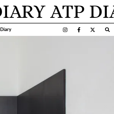
IARY
ATP DIA
 Diary