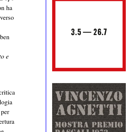
on ha
iverso
 ben
to e
ritica
logia
 per
ertura
ne