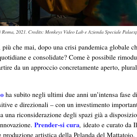
di Roma, 2021. Credits: Monkeys Video Lab e Azienda Speciale Palaex
gi più che mai, dopo una crisi pandemica globale c
 quotidiane e consolidate? Come è possibile rimodul
partire da un approccio concretamente aperto, plural
io
ha subito negli ultimi due anni un’intensa fase d
itive e direzionali – con un investimento importan
 a una riconsiderazione degli spazi già a disposizi
Prender-si cura
,
innovazione.
ideato e curato da I
e produzione artistica della Pelanda del Mattatoio