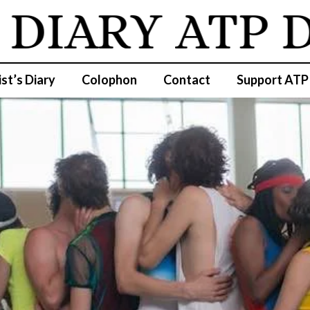
IARY
ATP DI
ist’s Diary
Colophon
Contact
Support ATP