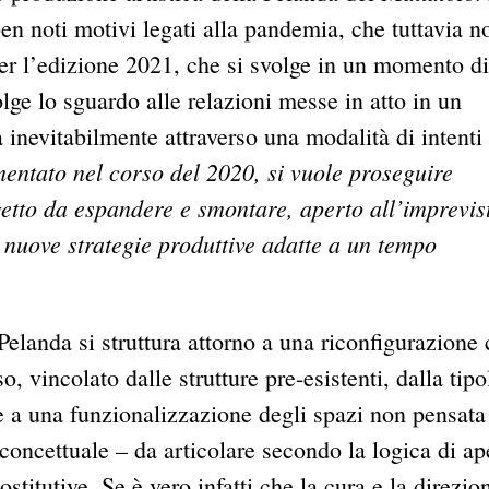
 noti motivi legati alla pandemia, che tuttavia n
 per l’edizione 2021, che si svolge in un momento d
lge lo sguardo alle relazioni messe in atto in un
a inevitabilmente attraverso una modalità di intenti
entato nel corso del 2020, si vuole proseguire
getto da espandere e smontare, aperto all’imprevis
o nuove strategie produttive adatte a un tempo
landa si struttura attorno a una riconfigurazione c
, vincolato dalle strutture pre-esistenti, dalla tipo
 e a una funzionalizzazione degli spazi non pensata
ncettuale – da articolare secondo la logica di ap
ostitutive. Se è vero infatti che la cura e la direzio