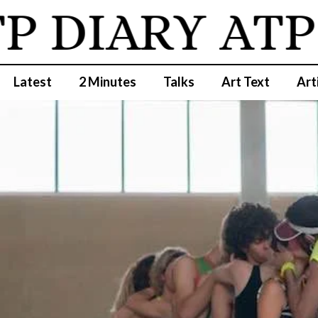
DIARY
ATP D
Latest
2 Minutes
Talks
Art Text
Art