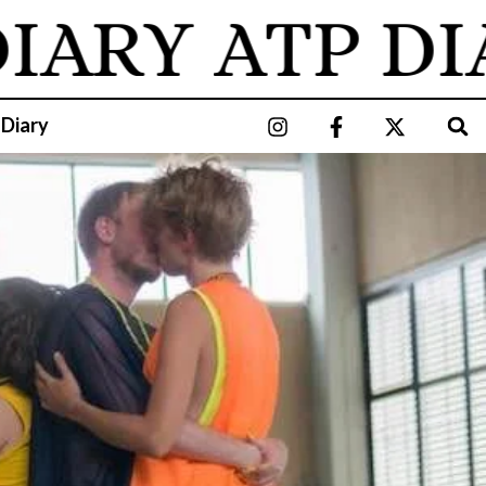
ARY
ATP DIAR
 Diary