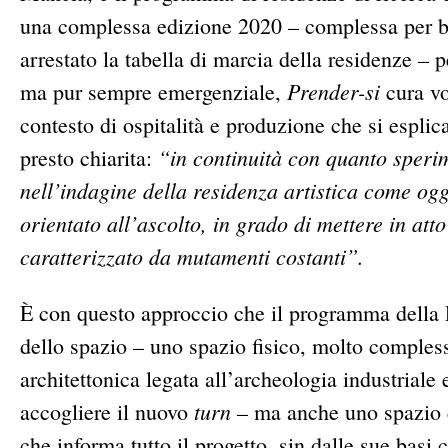
una complessa edizione 2020 – complessa per ben
arrestato la tabella di marcia della residenze –
Prender-si
ma pur sempre emergenziale,
cura vo
contesto di ospitalità e produzione che si esplic
“in continuità con quanto sperim
presto chiarita:
nell’indagine della residenza artistica come og
orientato all’ascolto, in grado di mettere in att
caratterizzato da mutamenti costanti”.
È con questo approccio che il programma della Pe
dello spazio – uno spazio fisico, molto complesso
architettonica legata all’archeologia industriale
turn
accogliere il nuovo
– ma anche uno spazio co
che informa tutto il progetto, sin dalle sue basi c