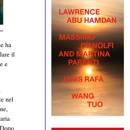
po
he ha
are il
e e
i
te nel
one,
laria
. Dopo