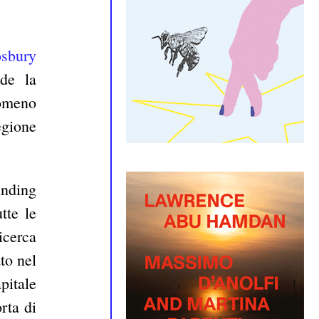
osbury
ede la
nomeno
egione
unding
tte le
icerca
ato nel
pitale
orta di