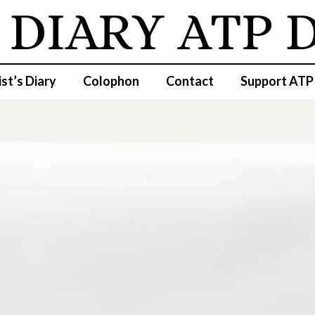
IARY
ATP DI
ist’s Diary
Colophon
Contact
Support ATP