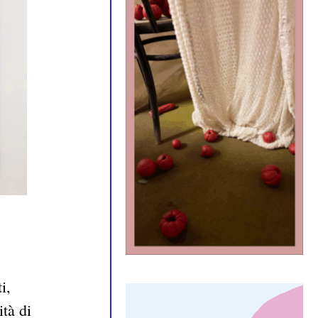
i,
tà di