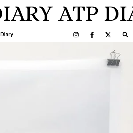
ARY
ATP DIA
 Diary