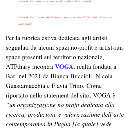
Marco Antelmi,
Installation view nuvola da Black Cloud Council
Marco Antelmi, Ciò che resta del fuoco, installation view, VOGA, Bari – Foto Giada
Giannoccaro
Per la rubrica estiva dedicata agli artisti
segnalati da alcuni spazi no-profit e artist-run
space presenti sul territorio nazionale,
VOGA
ATPdiary incontra
, realtà fondata a
Bari nel 2021 da Bianca Buccioli, Nicola
Guastamacchia e Flavia Tritto. Come
riportato nello statement del sito, VOGA è
“un’organizzazione no profit dedicata alla
ricerca, produzione e valorizzazione dell’arte
contemporanea in Puglia [la quale] vede