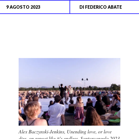
9 AGOSTO 2023
DI
FEDERICO ABATE
Alex Baczynski-Jenkins,
Unending love, or love
dies, on repeat like it’s endless
, Santarcangelo 2023