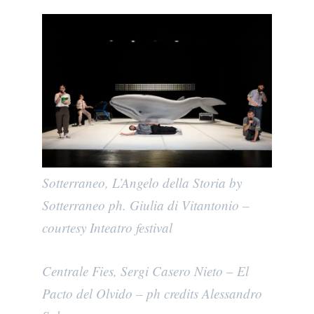
Sotterraneo, L’Angelo della Storia by
Sotterraneo ph. Giulia di Vitantonio –
courtesy Inteatro festival
Centrale Fies, Sergi Casero Nieto – El
Pacto del Olvido – ph credits Alessandro