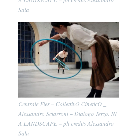
Sala
Centrale Fies – CollettivO CineticO _
Alessandro Sciarroni – Dialogo Terzo, IN
A LANDSCAPE – ph credits Alessandro
Sala