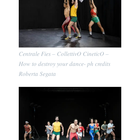
Centrale Fies – CollettivO CineticO –
How to destroy your dance- ph credits
Roberta Segata