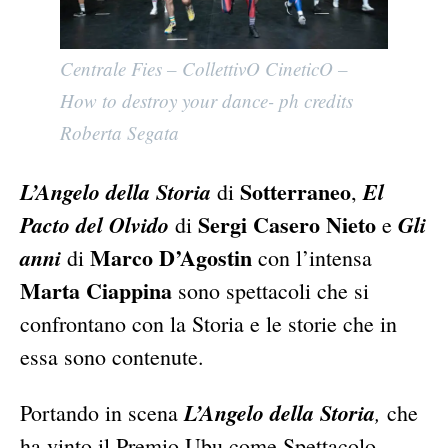
Centrale Fies – CollettivO CineticO –
How to destroy your dance- ph credits
Roberta Segata
Sotterraneo
L’Angelo della Storia
El
di
,
Sergi Casero Nieto
Pacto del Olvido
Gli
di
e
Marco D’Agostin
anni
di
con l’intensa
Marta Ciappina
sono spettacoli che si
confrontano con la Storia e le storie che in
essa sono contenute.
L’Angelo della Storia
,
Portando in scena
che
ha vinto il Premio Ubu come Spettacolo