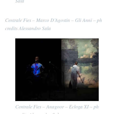
Sala
Centrale Fies – Marco D’Agostin – Gli Anni – ph
credits Alessandro Sala
Centrale Fies – Anagoor – Ecloga XI – ph