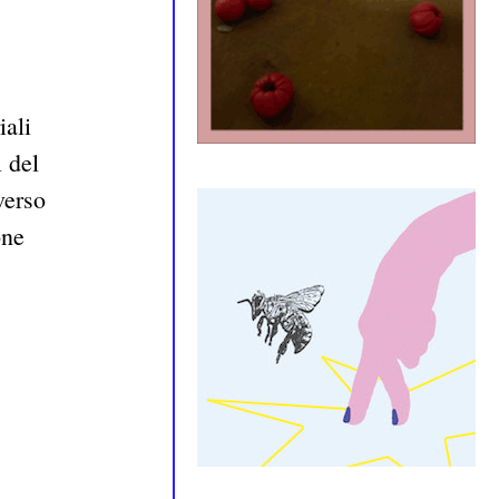
iali
 del
verso
one