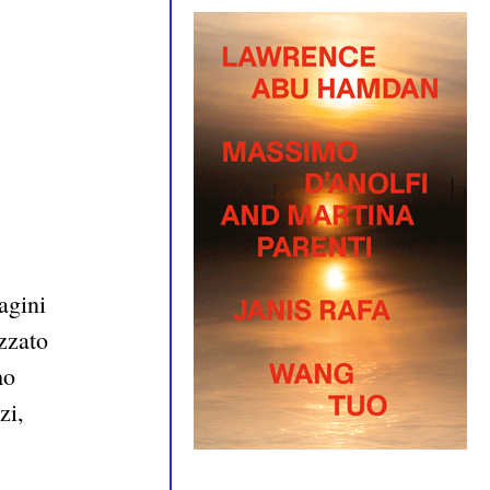
agini
izzato
mo
zi,