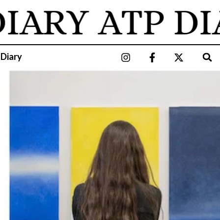
ARY
ATP DIA
 Diary