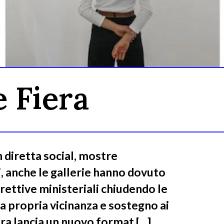
 Fiera
 diretta social, mostre
i, anche le gallerie hanno dovuto
irettive ministeriali chiudendo le
a propria vicinanza e sostegno ai
ra lancia un nuovo format […]