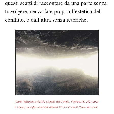
questi scatti di raccontare da una parte senza
travolgere, senza fare propria l’estetica del
conflitto, e dall’altra senza retoriche.
Carlo Valsecchi # 01162 Cogollo del Cengio, Vicenza, IT. 2021 2021
C-Print, plexiglass con/with dibond 120 x 150 cm © Carlo Valsecchi