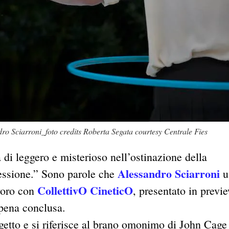
ro Sciarroni_foto credits Roberta Segata courtesy Centrale Fies
 di leggero e misterioso nell’ostinazione della
Alessandro Sciarroni
ssessione.” Sono parole che
u
CollettivO CineticO
avoro con
, presentato in previ
ppena conclusa.
rogetto e si riferisce al brano omonimo di John Cage