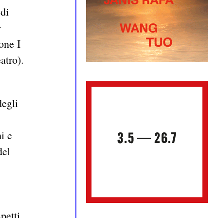
 di
r
one I
atro).
degli
i e
del
petti