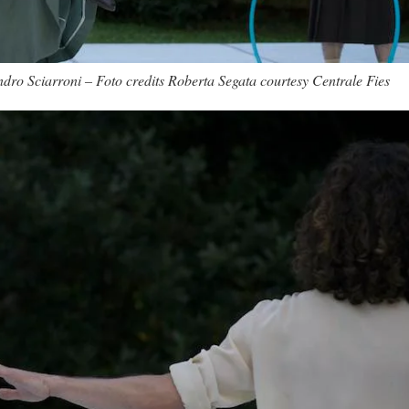
ndro Sciarroni – Foto credits Roberta Segata courtesy Centrale Fies