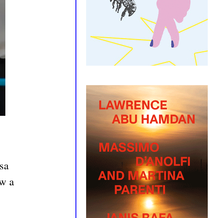
sa
ew a