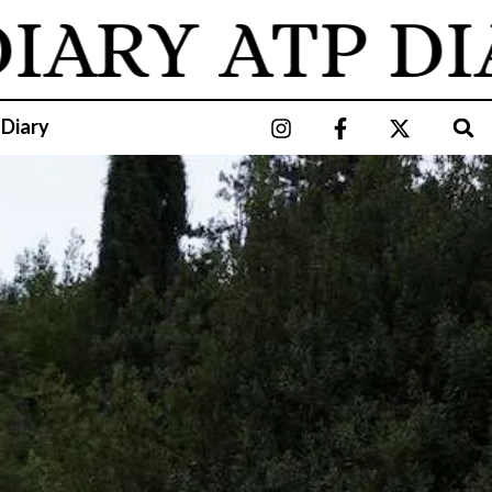
RY
ATP DIAR
 Diary