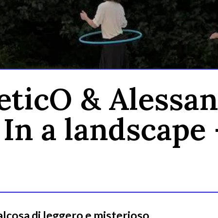
eticO & Alessan
 In a landscape 
ualcosa di leggero e misterioso