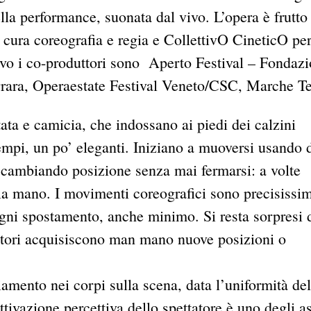
la performance, suonata dal vivo. L’opera è frutto
 cura coreografia e regia e CollettivO CineticO pe
ivo i co-produttori sono Aperto Festival – Fondazi
rrara, Operaestate Festival Veneto/CSC, Marche Te
ata e camicia, che indossano ai piedi dei calzini
tempi, un po’ eleganti. Iniziano a muoversi usando 
oi cambiando posizione senza mai fermarsi: a volte
 alla mano. I movimenti coreografici sono precisissim
ogni spostamento, anche minimo. Si resta sorpresi 
nzatori acquisiscono man mano nuove posizioni o
iamento nei corpi sulla scena, data l’uniformità del
ivazione percettiva dello spettatore è uno degli as