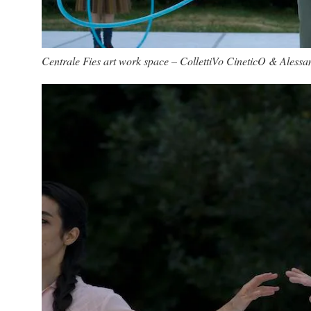
Centrale Fies art work space – CollettiVo CineticO & Alessa