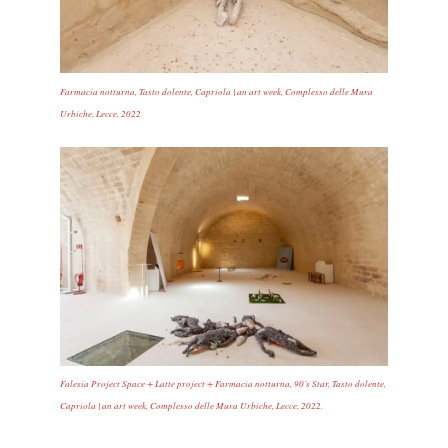
Farmacia notturna, Tasto dolente, Capriola | an art week, Complesso delle Mura
Urbiche, Lecce, 2022
Falesia Project Space + Latte project + Farmacia notturna, 90’s Star, Tasto dolente,
Capriola | an art week, Complesso delle Mura Urbiche, Lecce, 2022.