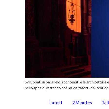
Sviluppati in parallelo, i contenuti e le architetture
nello spazio, offrendo così ai visitatori un’autenti
Latest
2 Minutes
Tal