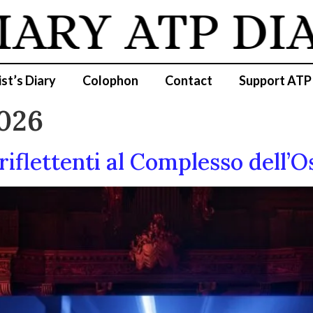
IARY
ATP DI
ist’s Diary
Colophon
Contact
Support ATP
2026
riflettenti al Complesso dell’