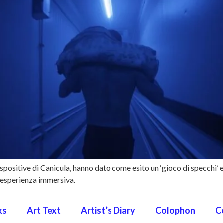
 espositive di Canicula, hanno dato come esito un ‘gioco di specchi’ 
ca esperienza immersiva.
ks
Art Text
Artist’s Diary
Colophon
C