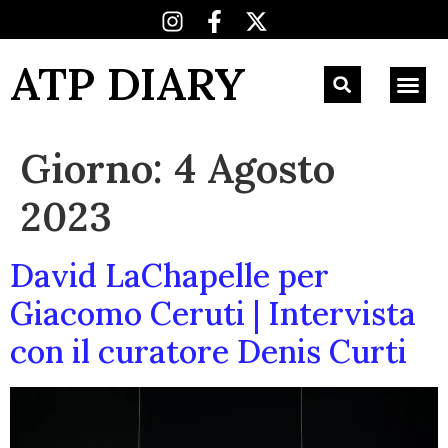
ATP DIARY
Giorno:
4 Agosto
2023
David LaChapelle per
Giacomo Ceruti | Intervista
con il curatore Denis Curti