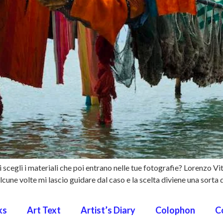
i scegli i materiali che poi entrano nelle tue fotografie? Lorenzo Vi
cune volte mi lascio guidare dal caso e la scelta diviene una sort
ks
Art Text
Artist’s Diary
Colophon
C