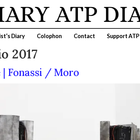
IARY
ATP DI
ist’s Diary
Colophon
Contact
Support ATP
io 2017
 | Fonassi / Moro