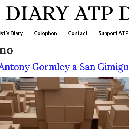
DIARY
ATP D
ist’s Diary
Colophon
Contact
Support ATP
no
”: Antony Gormley a San Gimig