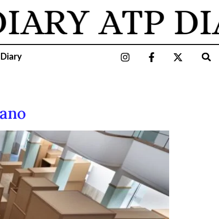
IARY
ATP DI
 Diary
nano