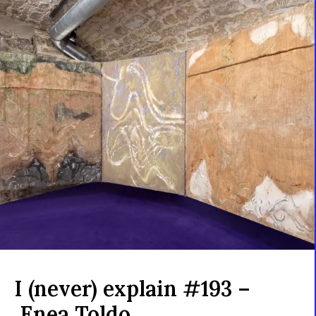
I (never) explain #193 –
Enea Toldo