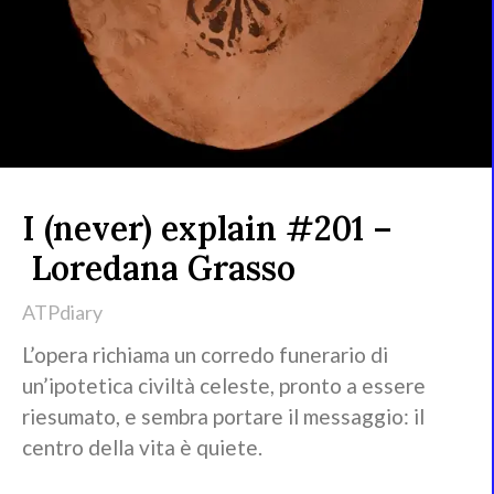
I (never) explain #201 –
Loredana Grasso
ATPdiary
L’opera richiama un corredo funerario di
un’ipotetica civiltà celeste, pronto a essere
riesumato, e sembra portare il messaggio: il
centro della vita è quiete.